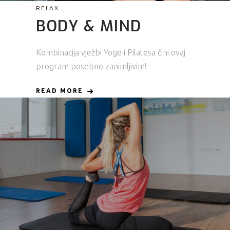
RELAX
BODY & MIND
Kombinacija vježbi Yoge i Pilatesa čini ovaj
program posebno zanimljivim!
READ MORE