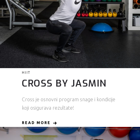
HIIT
CROSS BY JASMIN
Cross je osnovni program snage i kondicije
koji osigurava rezultate!
READ MORE