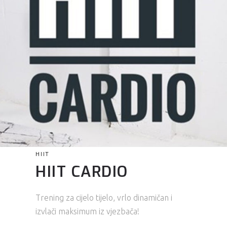
HIIT
HIIT CARDIO
Trening za cijelo tijelo, vrlo dinamičan i
izvlači maksimum iz vjezbača!