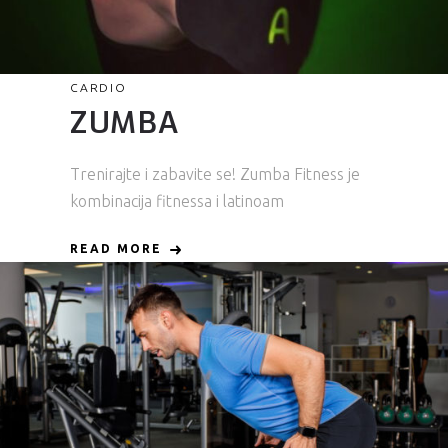
CARDIO
ZUMBA
Trenirajte i zabavite se! Zumba Fitness je
kombinacija fitnessa i latinoam
READ MORE