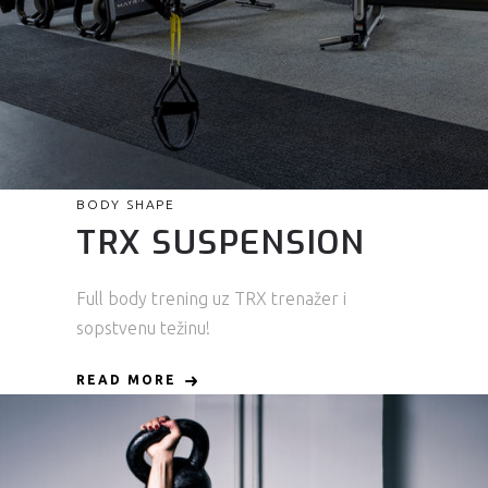
BODY SHAPE
TRX SUSPENSION
Full body trening uz TRX trenažer i
sopstvenu težinu!
READ MORE