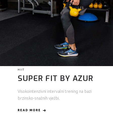
HIIT
SUPER FIT BY AZUR
Visokointenzivni intervalni trening na bazi
brzinsko-snažnih vježbi.
READ MORE