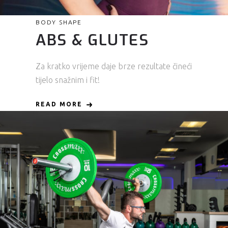
BODY SHAPE
ABS & GLUTES
Za kratko vrijeme daje brze rezultate čineći
tijelo snažnim i fit!
READ MORE