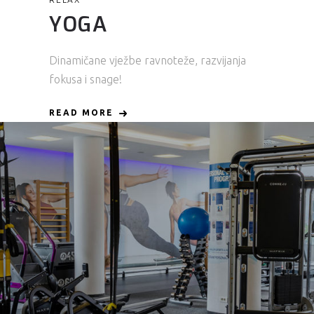
YOGA
Dinamičane vježbe ravnoteže, razvijanja
fokusa i snage!
READ MORE