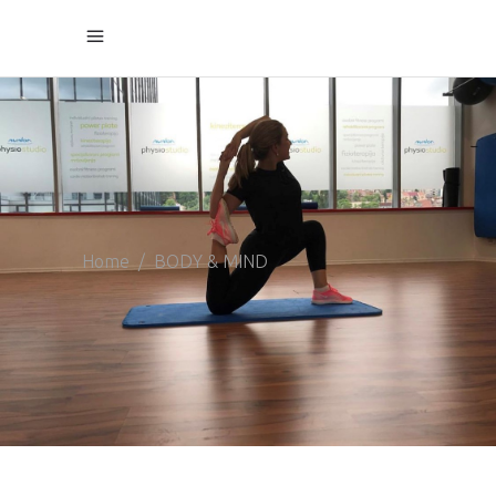
Home
/
BODY & MIND