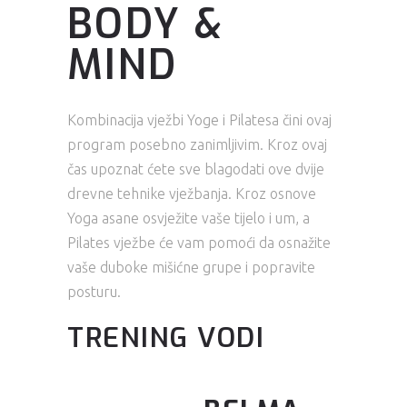
BODY &
MIND
Kombinacija vježbi Yoge i Pilatesa čini ovaj
program posebno zanimljivim. Kroz ovaj
čas upoznat ćete sve blagodati ove dvije
drevne tehnike vježbanja. Kroz osnove
Yoga asane osvježite vaše tijelo i um, a
Pilates vježbe će vam pomoći da osnažite
vaše duboke mišićne grupe i popravite
posturu.
TRENING VODI