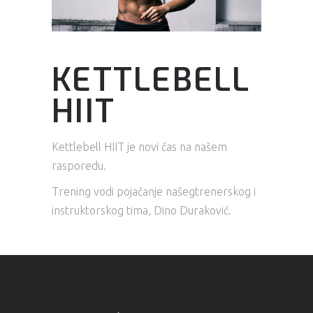
KETTLEBELL
HIIT
Kettlebell HIIT je novi čas na našem
rasporedu.
Trening vodi pojačanje našegtrenerskog i
instruktorskog tima, Dino Duraković.