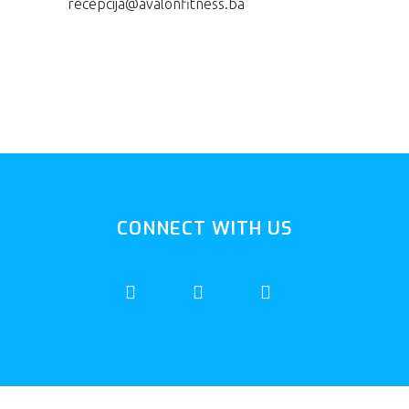
recepcija@avalonfitness.ba
CONNECT WITH US