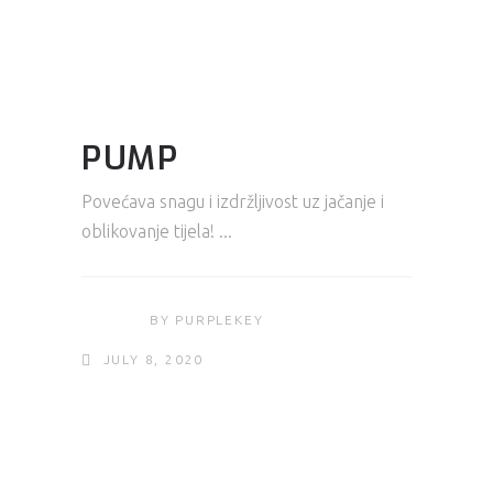
PUMP
Povećava snagu i izdržljivost uz jačanje i
oblikovanje tijela!
BY
PURPLEKEY
JULY 8, 2020